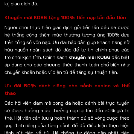
kỳ giao dịch đó.
Khuyến mãi KO66 tặng 100% tiền nạp lần đầu tiên
Người chơi thực hiện giao dịch gửi tiền lần đầu sẽ được
hệ thống cộng thêm mức thưởng tương ứng 100% dựa
trên tổng số vốn nạp. Ưu đãi hấp dẫn giúp khách hàng sở
hữu nguồn ngân sách dồi dào để tự tin chinh phục các
trò chơi kịch tính. Chính sách
khuyến mãi KO66
đặc biệt
áp dụng cho các phương thức thanh toán phổ biến như
chuyển khoản hoặc ví điện tử để tăng sự thuận tiện.
Ưu đãi 50% dành riêng cho sảnh casino và thể
thao
Các hội viên đam mê bóng đá hoặc đánh bài trực tuyến
sẽ được hưởng mức thưởng nạp lại lên đến 50% giá trị
thẻ. Hội viên cần lưu ý hoàn thành đủ số vòng cược theo
quy định riêng của từng sảnh để đủ điều kiện thực hiện
lệnh rút tiền về túi. Hệ thống tự động cập nhật tiền