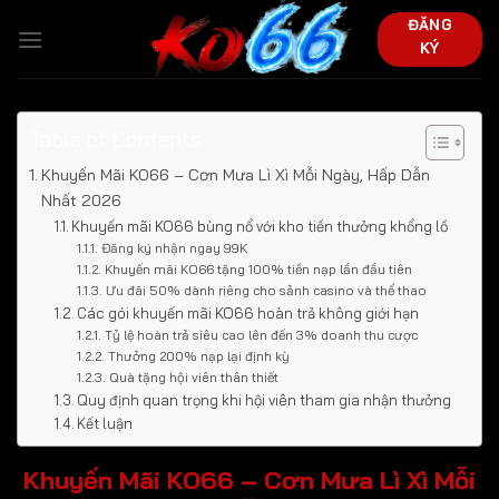
Chuyển
ĐĂNG
đến
KÝ
nội
dung
Table of Contents
Khuyến Mãi KO66 – Cơn Mưa Lì Xì Mỗi Ngày, Hấp Dẫn
Nhất 2026
Khuyến mãi KO66 bùng nổ với kho tiền thưởng khổng lồ
Đăng ký nhận ngay 99K
Khuyến mãi KO66 tặng 100% tiền nạp lần đầu tiên
Ưu đãi 50% dành riêng cho sảnh casino và thể thao
Các gói khuyến mãi KO66 hoàn trả không giới hạn
Tỷ lệ hoàn trả siêu cao lên đến 3% doanh thu cược
Thưởng 200% nạp lại định kỳ
Quà tặng hội viên thân thiết
Quy định quan trọng khi hội viên tham gia nhận thưởng
Kết luận
Khuyến Mãi KO66 – Cơn Mưa Lì Xì Mỗi