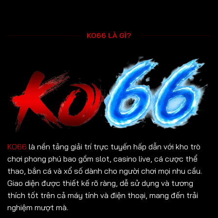
KO66 LÀ GÌ?
KO66
là nền tảng giải trí trực tuyến hấp dẫn với kho trò
chơi phong phú bao gồm slot, casino live, cá cược thể
thao, bắn cá và xổ số dành cho người chơi mọi nhu cầu.
Giao diện được thiết kế rõ ràng, dễ sử dụng và tương
thích tốt trên cả máy tính và điện thoại, mang đến trải
nghiệm mượt mà.