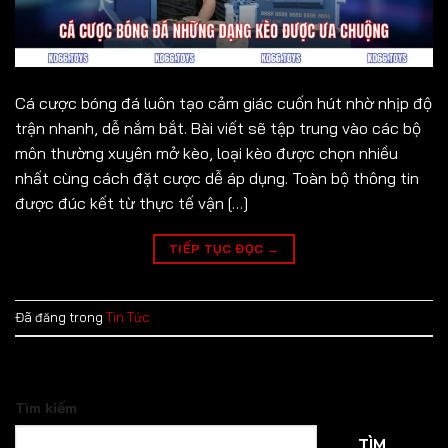
Cá cược bóng đá luôn tạo cảm giác cuốn hút nhờ nhịp độ
trận nhanh, dễ nắm bắt. Bài viết sẽ tập trung vào các bộ
môn thường xuyên mở kèo, loại kèo được chọn nhiều
nhất cùng cách đặt cược dễ áp dụng. Toàn bộ thông tin
được đúc kết từ thực tế vận […]
TIẾP TỤC ĐỌC
→
Đã đăng trong
Tin Tức
Tìm kiếm
TÌM