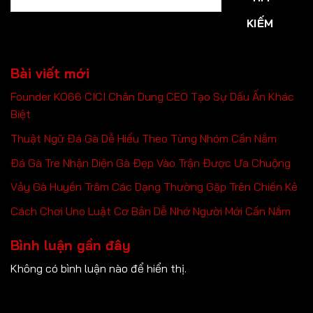
KIẾM
Bài viết mới
Founder KO66 CICI Chân Dung CEO Tạo Sự Dấu Ấn Khác
Biệt
Thuật Ngữ Đá Gà Dễ Hiểu Theo Từng Nhóm Cần Nắm
Đá Gà Tre Nhận Diện Gà Đẹp Vào Trận Được Ưa Chuộng
Vảy Gà Huyền Trâm Các Dạng Thường Gặp Trên Chiến Kê
Cách Chơi Uno Luật Cơ Bản Dễ Nhớ Người Mới Cần Nắm
Bình luận gần đây
Không có bình luận nào để hiển thị.