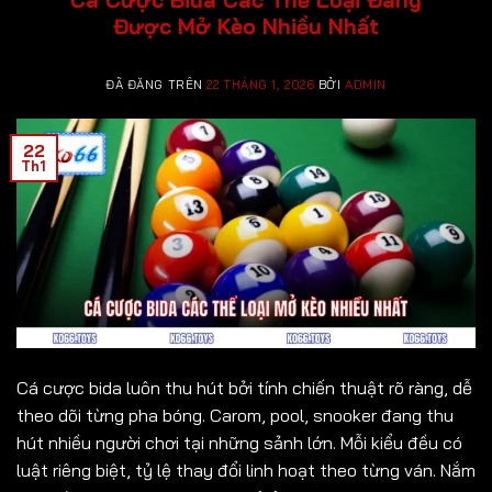
Được Mở Kèo Nhiều Nhất
ĐÃ ĐĂNG TRÊN
22 THÁNG 1, 2026
BỞI
ADMIN
22
Th1
Cá cược bida luôn thu hút bởi tính chiến thuật rõ ràng, dễ
theo dõi từng pha bóng. Carom, pool, snooker đang thu
hút nhiều người chơi tại những sảnh lớn. Mỗi kiểu đều có
luật riêng biệt, tỷ lệ thay đổi linh hoạt theo từng ván. Nắm