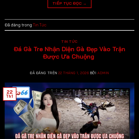
TIẾP TỤC ĐỌC
→
Đã đăng trong
Tin Tức
TIN TỨC
Đá Gà Tre Nhận Diện Gà Đẹp Vào Trận
Được Ưa Chuộng
ĐÃ ĐĂNG TRÊN
22 THÁNG 1, 2026
BỞI
ADMIN
22
Th1