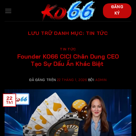
Chuyển
ĐĂNG
đến
KÝ
nội
dung
LƯU TRỮ DANH MỤC:
TIN TỨC
TIN TỨC
Founder KO66 CICI Chân Dung CEO
Tạo Sự Dấu Ấn Khác Biệt
ĐÃ ĐĂNG TRÊN
22 THÁNG 1, 2026
BỞI
ADMIN
22
Th1