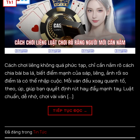
Th1
Cách chơi liêng không quá phức tạp, chỉ cần nắm rõ cách
chia bài ba lá, biết điểm mạnh của sáp, liêng, ảnh rồi so
điểm là có thể nhập cuộc. Mỗi ván đều xoay quanh tố,
theo, úp, giúp bạn quyết định rút hay đẩy mạnh tay. Luật
chuẩn, dễ nhớ, chơi vài ván […]
TIẾP TỤC ĐỌC
→
Đã đăng trong
Tin Tức