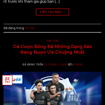
rõ trước khi tham gia giúp bạn […]
TIẾP TỤC ĐỌC
→
Đã đăng trong
Tin Tức
TIN TỨC
Cá Cược Bóng Đá Những Dạng Kèo
Đang Được Ưa Chuộng Nhất
ĐÃ ĐĂNG TRÊN
22 THÁNG 1, 2026
BỞI
ADMIN
22
Th1