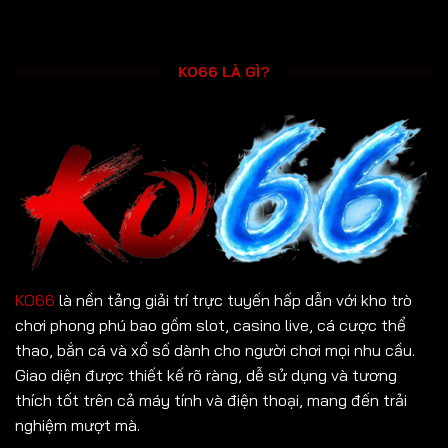
KO66 LÀ GÌ?
KO66
là nền tảng giải trí trực tuyến hấp dẫn với kho trò
chơi phong phú bao gồm slot, casino live, cá cược thể
thao, bắn cá và xổ số dành cho người chơi mọi nhu cầu.
Giao diện được thiết kế rõ ràng, dễ sử dụng và tương
thích tốt trên cả máy tính và điện thoại, mang đến trải
nghiệm mượt mà.