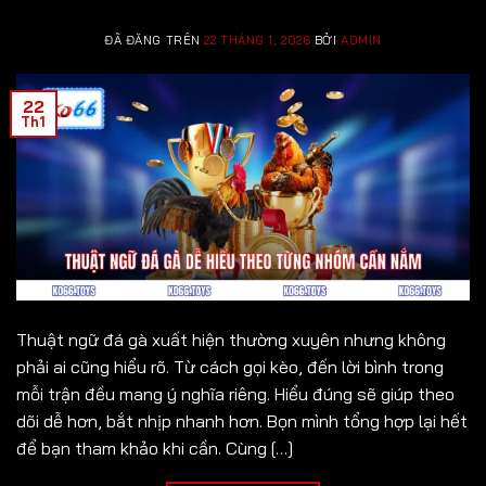
ĐÃ ĐĂNG TRÊN
22 THÁNG 1, 2026
BỞI
ADMIN
22
Th1
Thuật ngữ đá gà xuất hiện thường xuyên nhưng không
phải ai cũng hiểu rõ. Từ cách gọi kèo, đến lời bình trong
mỗi trận đều mang ý nghĩa riêng. Hiểu đúng sẽ giúp theo
dõi dễ hơn, bắt nhịp nhanh hơn. Bọn mình tổng hợp lại hết
để bạn tham khảo khi cần. Cùng […]