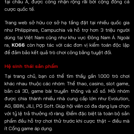
tại châu Á, được công nhận rộng rãi bởi cộng đồng cá
cược quốc tế.
Trang web sở hữu cơ sở hạ tầng đặt tại nhiều quốc gia
như Philippines, Campuchia và hỗ trợ hơn 3 triệu người
dùng tại Việt Nam cũng như khu vực Đông Nam Á. Ngoài
ra,
KO66
còn hợp tác với các đơn vị kiểm toán độc lập
để đảm bảo kết quả trò chơi công bằng tuyệt đối.
Hệ sinh thái sản phẩm
Tại trang chủ, bạn có thể tìm thấy gần 1.000 trò chơi
khác nhau thuộc các nhóm: Thể thao, casino, slot game,
bắn cá 3D, game bài truyền thống và xổ số. Mỗi nhóm
được chia thành nhiều nhà cung cấp lớn như Evolution,
AG, BBIN, JILI, PG Soft. Giúp hội viên có đa dạng lựa chọn
với tỷ lệ trả thưởng rõ ràng. Điểm đặc biệt là toàn bộ sản
phẩm đều hỗ trợ chơi thử trước khi cược thật – điều mà
ít Cổng game áp dụng.