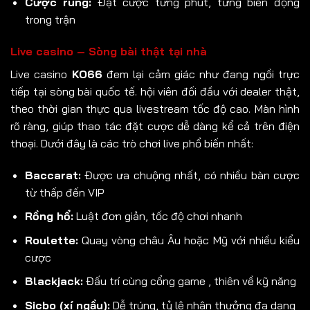
Cược rung:
Đặt cược từng phút, từng biến động
trong trận
Live casino – Sòng bài thật tại nhà
Live casino
KO66
đem lại cảm giác như đang ngồi trực
tiếp tại sòng bài quốc tế. hội viên đối đầu với dealer thật,
theo thời gian thực qua livestream tốc độ cao. Màn hình
rõ ràng, giúp thao tác đặt cược dễ dàng kể cả trên điện
thoại. Dưới đây là các trò chơi live phổ biến nhất:
Baccarat:
Được ưa chuộng nhất, có nhiều bàn cược
từ thấp đến VIP
Rồng hổ:
Luật đơn giản, tốc độ chơi nhanh
Roulette:
Quay vòng châu Âu hoặc Mỹ với nhiều kiểu
cược
Blackjack:
Đấu trí cùng cổng game , thiên về kỹ năng
Sicbo (xí ngầu):
Dễ trúng, tỷ lệ nhân thưởng đa dạng