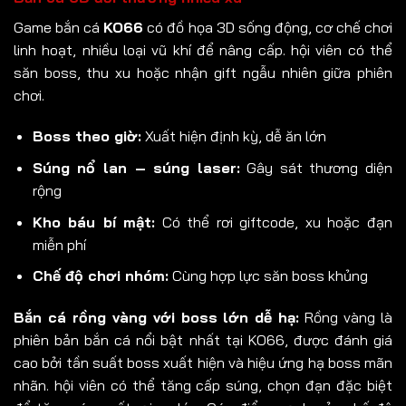
Game bắn cá
KO66
có đồ họa 3D sống động, cơ chế chơi
linh hoạt, nhiều loại vũ khí để nâng cấp. hội viên có thể
săn boss, thu xu hoặc nhận gift ngẫu nhiên giữa phiên
chơi.
Boss theo giờ:
Xuất hiện định kỳ, dễ ăn lớn
Súng nổ lan – súng laser:
Gây sát thương diện
rộng
Kho báu bí mật:
Có thể rơi giftcode, xu hoặc đạn
miễn phí
Chế độ chơi nhóm:
Cùng hợp lực săn boss khủng
Bắn cá rồng vàng với boss lớn dễ hạ
:
Rồng vàng là
phiên bản bắn cá nổi bật nhất tại KO66, được đánh giá
cao bởi tần suất boss xuất hiện và hiệu ứng hạ boss mãn
nhãn. hội viên có thể tăng cấp súng, chọn đạn đặc biệt