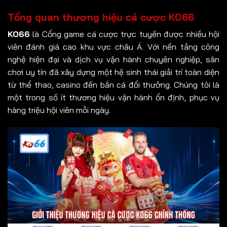
Tổng quan thương hiệu cá cược KO66
KO66
là Cổng game cá cược trực tuyến được nhiều hội
viên đánh giá cao khu vực châu Á. Với nền tảng công
nghệ hiện đại và dịch vụ vận hành chuyên nghiệp, sân
chơi uy tín đã xây dựng một hệ sinh thái giải trí toàn diện
từ thể thao, casino đến bắn cá đổi thưởng. Chúng tôi là
một trong số ít thương hiệu vận hành ổn định, phục vụ
hàng triệu hội viên mỗi ngày.