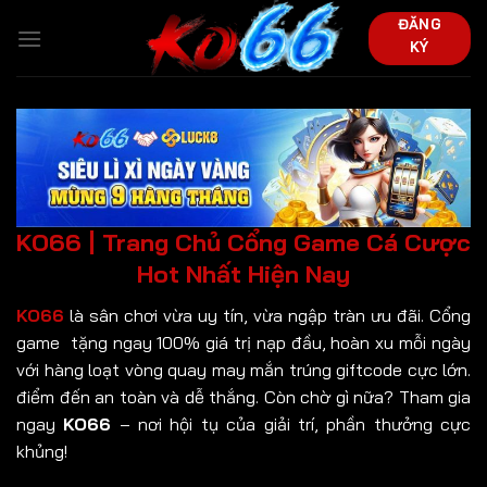
Chuyển
ĐĂNG
đến
KÝ
nội
dung
KO66 | Trang Chủ Cổng Game Cá Cược
Hot Nhất Hiện Nay
KO66
là sân chơi vừa uy tín, vừa ngập tràn ưu đãi. Cổng
game tặng ngay 100% giá trị nạp đầu, hoàn xu mỗi ngày
với hàng loạt vòng quay may mắn trúng giftcode cực lớn.
điểm đến an toàn và dễ thắng. Còn chờ gì nữa? Tham gia
ngay
KO66
– nơi hội tụ của giải trí, phần thưởng cực
khủng!