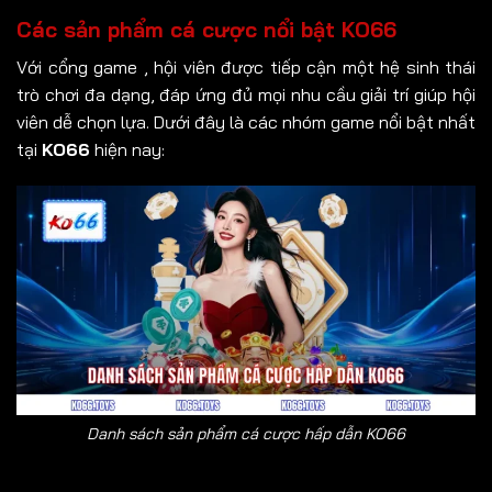
Các sản phẩm cá cược nổi bật KO66
Với cổng game , hội viên được tiếp cận một hệ sinh thái
trò chơi đa dạng, đáp ứng đủ mọi nhu cầu giải trí giúp hội
viên dễ chọn lựa. Dưới đây là các nhóm game nổi bật nhất
tại
KO66
hiện nay:
Danh sách sản phẩm cá cược hấp dẫn KO66