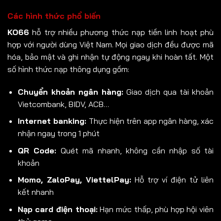
Các hình thức phổ biến
KO66
hỗ trợ nhiều phương thức nạp tiền linh hoạt phù
hợp với người dùng Việt Nam. Mọi giao dịch đều được mã
hóa, bảo mật và ghi nhận tự động ngay khi hoàn tất. Một
số hình thức nạp thông dụng gồm:
Chuyển khoản ngân hàng:
Giao dịch qua tài khoản
Vietcombank, BIDV, ACB…
Internet banking:
Thực hiện trên app ngân hàng, xác
nhận ngay trong 1 phút
QR Code:
Quét mã nhanh, không cần nhập số tài
khoản
Momo, ZaloPay, ViettelPay:
Hỗ trợ ví điện tử liên
kết nhanh
Nạp card điện thoại:
Hạn mức thấp, phù hợp hội viên