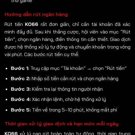
thử game
Hướng dẫn rút ngân hàng
Rút tiền
KO66
rất đơn giản, chỉ cần tài khoản đã xác
minh đầy đủ. Sau khi thắng cược, hội viên vào mục “Rút
tiền”, chọn ngân hàng, điền thông tin cần thiết. Giao dịch
được hệ thống xử lý tự động và chuyển khoản trong vòng
vài phút. Các bước rút tiền cụ thể:
Bước 1:
Truy cập mục “Tài khoản” → chọn “Rút tiền”
Bước 2:
Nhập số tiền cần rút và chọn ngân hàng
Bước 3:
Kiểm tra lại thông tin người nhận
Bước 4:
Xác nhận lệnh, chờ hệ thống xử lý
Bước 5:
Tiền về trong 5–10 phút, không mất phí
Thời gian xử lý giao dịch và hạn mức mỗi ngày
KO66
xử lý nạp rút hoàn toàn tự động, thời gian trung